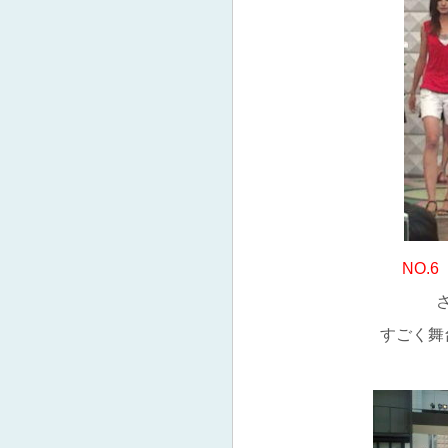
NO.
さ
すごく舞