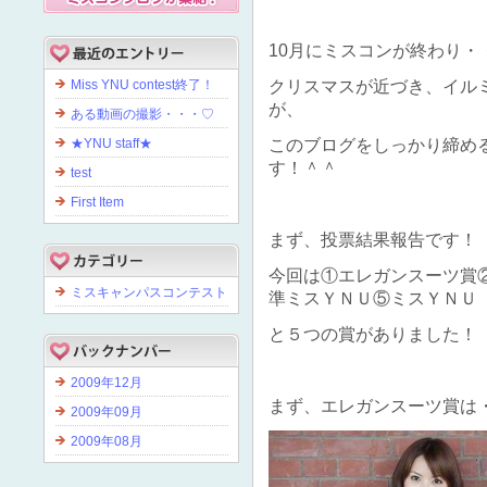
10月にミスコンが終わり・
Miss YNU contest終了！
クリスマスが近づき、イル
が、
ある動画の撮影・・・♡
★YNU staff★
このブログをしっかり締め
す！＾＾
test
First Item
まず、投票結果報告です！
今回は①エレガンスーツ賞
ミスキャンパスコンテスト
準ミスＹＮＵ⑤ミスＹＮＵ
と５つの賞がありました！
2009年12月
まず、エレガンスーツ賞は
2009年09月
2009年08月