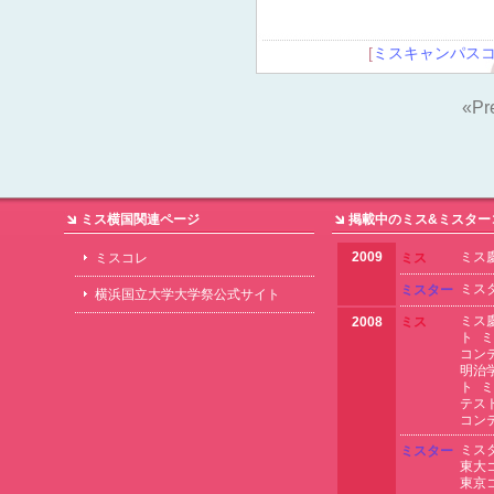
[
ミスキャンパス
«Pre
ミス横国関連ページ
掲載中のミス&ミスター
2009
ミス
ミスコレ
ミス
ミス
ミスター
横浜国立大学大学祭公式サイト
ミス
2008
ミス
ト
ミ
コン
明治
ト
ミ
テス
コン
ミス
ミスター
東大
東京