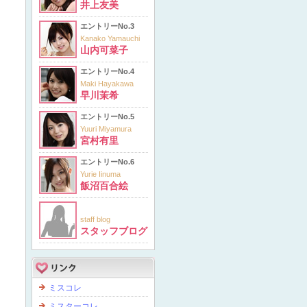
井上友美
エントリーNo.3
Kanako Yamauchi
山内可菜子
エントリーNo.4
Maki Hayakawa
早川茉希
エントリーNo.5
Yuuri Miyamura
宮村有里
エントリーNo.6
Yurie Iinuma
飯沼百合絵
staff blog
スタッフブログ
ミスコレ
ミスターコレ