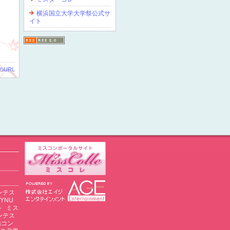
横浜国立大学大学祭公式サ
イト
のURL
ンテス
YNU
ト
ミス
ンテス
橋コン