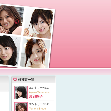
エントリーNo.1
Ayako Watanabe
渡部絢子
エントリーNo.2
Tomomi Inoue