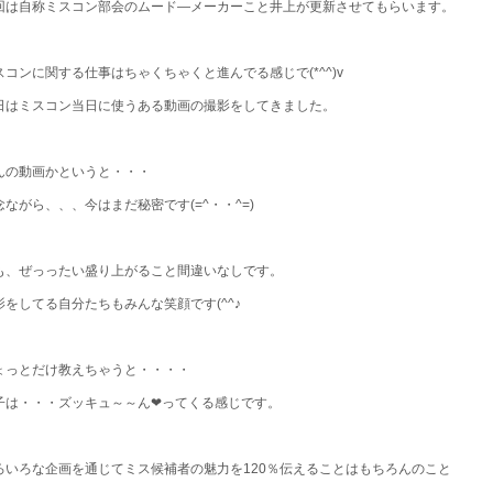
回は自称ミスコン部会のムード―メーカーこと井上が更新させてもらいます。
スコンに関する仕事はちゃくちゃくと進んでる感じで(*^^)v
日はミスコン当日に使うある動画の撮影をしてきました。
んの動画かというと・・・
念ながら、、、今はまだ秘密です(=^・・^=)
も、ぜっったい盛り上がること間違いなしです。
影をしてる自分たちもみんな笑顔です(^^♪
ょっとだけ教えちゃうと・・・・
子は・・・ズッキュ～～ん❤ってくる感じです。
ろいろな企画を通じてミス候補者の魅力を120％伝えることはもちろんのこと