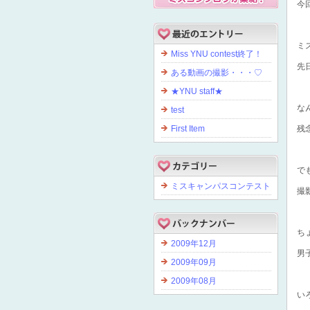
今
ミ
Miss YNU contest終了！
先
ある動画の撮影・・・♡
★YNU staff★
な
test
First Item
残
で
ミスキャンパスコンテスト
撮
ち
2009年12月
男
2009年09月
2009年08月
い