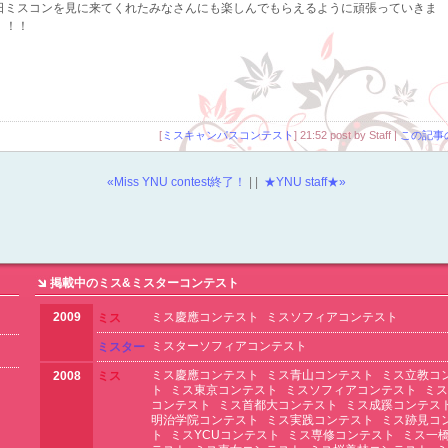
日ミスコンを見に来てくれたみなさんにも楽しんでもらえるように頑張っていきま
！！！
[
ミスキャンパスコンテスト
] 21:52 post by Staff |
この記事
«Miss YNU contest終了！
| |
★YNU staff★»
掲載中のミス&ミスターコンテスト
2009
ミス慶應コンテスト
ミスソフィアコンテスト
ミス
ミスターソフィアコンテスト
ミスター
ミス慶應コンテスト
ミス青山コンテスト
ミス立教コ
2008
ミス
ト
ミス東京コンテスト
ミスソフィアコンテスト
ミス
コンテスト
ミス首都大コンテスト
ミス成蹊コンテス
明治学院コンテスト
ミス実践コンテスト
ミス跡見コ
ト
ミスYCUコンテスト
ミス専修コンテスト
ミス一