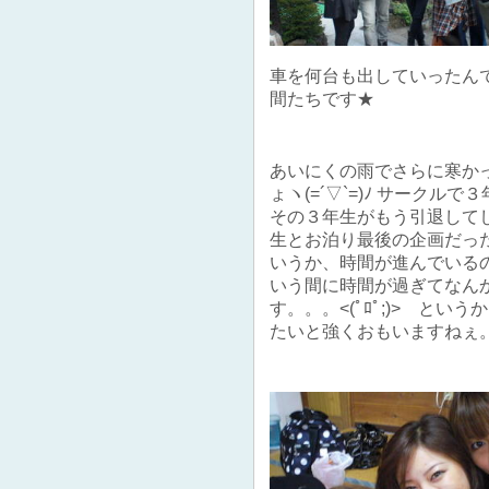
車を何台も出していったん
間たちです★
あいにくの雨でさらに寒か
ょヽ(=´▽`=)ﾉ サーク
その３年生がもう引退してし
生とお泊り最後の企画だっ
いうか、時間が進んでいる
いう間に時間が過ぎてなん
す。。。<(ﾟﾛﾟ;)> と
たいと強くおもいますねぇ