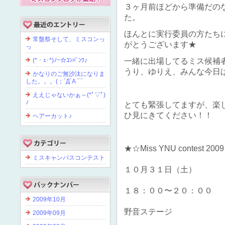
３ヶ月前ほどから準備だの
た。
ほんとに実行委員の方たち
常盤祭そして、ミスコンっ
がとうございます★
っ
(*・ｪ･*)ﾉ~☆ｺﾝﾊﾞﾝﾜ♪
一緒に出場してるミス候補
うり、ゆりえ、みんな今日
かなりのご無沙汰になりま
した。。。(；´Д`A ```
ええじゃないかぁ～(*ﾟ▽ﾟ)
ﾉ
とても緊張してますが、楽
ひ見にきてください！！
ヘアーカット♪
★☆Miss YNU contest 20
ミスキャンパスコンテスト
１０月３１日（土）
１８：００〜２０：００
2009年10月
野音ステージ
2009年09月