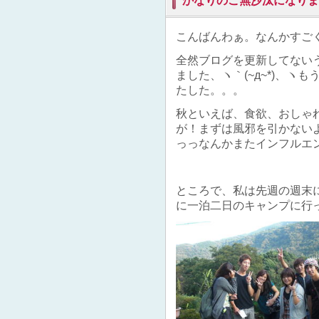
かなりのご無沙汰になりました。
こんばんわぁ。なんかすご
全然ブログを更新してない
ました、ヽ｀(~д~*)、
たした。。。
秋といえば、食欲、おしゃ
が！まずは風邪を引かない
っっなんかまたインフルエン
ところで、私は先週の週末
に一泊二日のキャンプに行