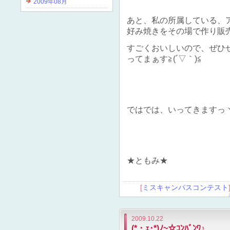
2009年08月
あと、私の所属している、
好み焼きをその場で作り販
すごくおいしいので、ぜひ
ってまぁす≧(´▽｀)≦
ではでは、いってきますっヾ(
★ともみ★
[
ミスキャンパスコンテスト
2009.10.22
(*・ｪ･*)ﾉ~☆ｺﾝﾊﾞﾝﾜ♪