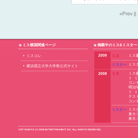
«Prev ||
ミス横国関連ページ
掲載中のミス&ミスター
2009
ミス
ミスコレ
ミス
ミス
ミスター
横浜国立大学大学祭公式サイト
ミス
2008
ミス
ト
ミ
コン
明治
ト
ミ
テス
コン
ミス
ミスター
東大
東京